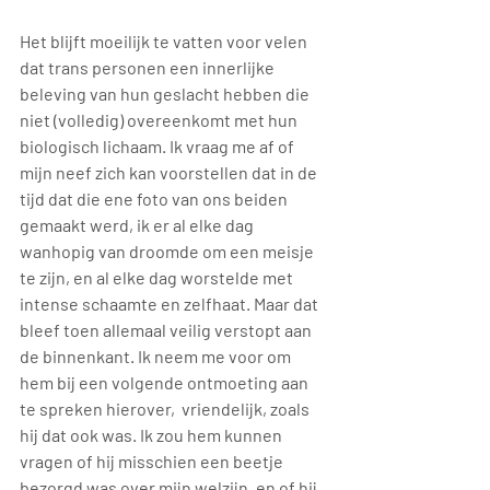
Het blijft moeilijk te vatten voor velen 
dat trans personen een innerlijke 
beleving van hun geslacht hebben die 
niet (volledig) overeenkomt met hun 
biologisch lichaam. Ik vraag me af of 
mijn neef zich kan voorstellen dat in de 
tijd dat die ene foto van ons beiden 
gemaakt werd, ik er al elke dag 
wanhopig van droomde om een meisje 
te zijn, en al elke dag worstelde met 
intense schaamte en zelfhaat. Maar dat 
bleef toen allemaal veilig verstopt aan 
de binnenkant. Ik neem me voor om 
hem bij een volgende ontmoeting aan 
te spreken hierover,  vriendelijk, zoals 
hij dat ook was. Ik zou hem kunnen 
vragen of hij misschien een beetje 
bezorgd was over mijn welzijn, en of hij 