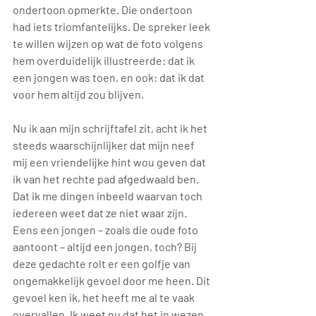
ondertoon opmerkte. Die ondertoon 
had iets triomfantelijks. De spreker leek 
te willen wijzen op wat de foto volgens 
hem overduidelijk illustreerde: dat ik 
een jongen was toen, en ook: dat ik dat 
voor hem altijd zou blijven.
Nu ik aan mijn schrijftafel zit, acht ik het 
steeds waarschijnlijker dat mijn neef 
mij een vriendelijke hint wou geven dat 
ik van het rechte pad afgedwaald ben. 
Dat ik me dingen inbeeld waarvan toch 
iedereen weet dat ze niet waar zijn. 
Eens een jongen – zoals die oude foto 
aantoont – altijd een jongen, toch? Bij 
deze gedachte rolt er een golfje van 
ongemakkelijk gevoel door me heen. Dit 
gevoel ken ik, het heeft me al te vaak 
overvallen. Ik weet nu dat het in wezen 