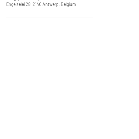
Engelselei 28, 2140 Antwerp, Belgium
GenderKring vzw
Engelselei 28
2140 Borgerhout
info@genderkring.com
Vind ons op:
Facebook
Instagram
Jouw steun betekent veel voor ons.
:
Doneer op bankrekening